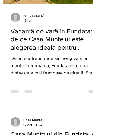
remusvisan7
13 iul.
Vacanță de vară în Fundata:
de ce Casa Muntelui este
alegerea ideală pentru
relaxare la munte
Dacă te întrebi unde să mergi vara la
munte în România, Fundata este una
dintre cele mai frumoase destinații. Situată
la peste 1.300 de metri altitudine, între
Munții Bucegi și Piatra Craiului, Fundata
oferă aer curat, peisaje spectaculoase și
liniștea pe care mulți o caută într-o
vacanță. Casa Muntelui din Fundata este o
alegere excelentă pentru cupluri, familii și
Casa Muntelui
grupuri de prieteni care își doresc o
17 oct. 2024
experiență autentică în mijlocul naturii. De
Casa Muntelui din Fundata: o