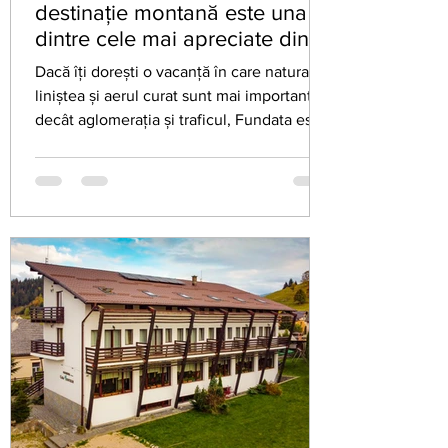
destinație montană este una
dintre cele mai apreciate din
România
Dacă îți dorești o vacanță în care natura,
liniștea și aerul curat sunt mai importante
decât aglomerația și traficul, Fundata este
una dintre cele mai bune alegeri din
România. Situată la aproximativ 1.360 de
metri altitudine, între Munții Bucegi și
Munții Piatra Craiului, Fundata este
recunoscută drept comuna permanent
locuită aflată la cea mai mare altitudine din
România. Această poziționare oferă un
climat răcoros vara, panorame
spectaculoase și un mediu natural foarte
bin