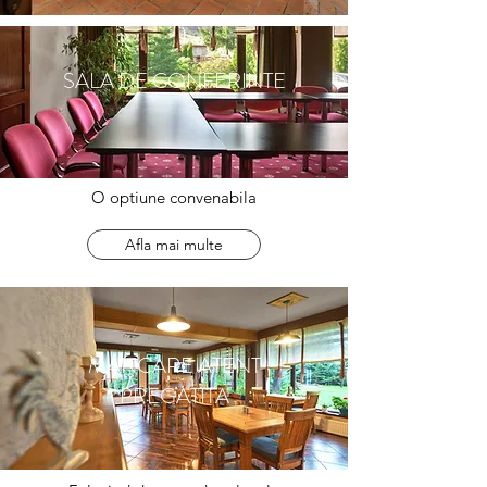
SALA DE CONFERINTE
O optiune convenabila
Afla mai multe
MANCARE ATENT
PREGATITA