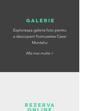
GALERIE
Exploreaza galeria foto pentru
a descoperii frumusetea Casei
Muntelui
Afla mai multe >
REZERVA
ONLINE