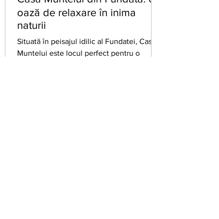
ce să alegi Fundata pentru v
oază de relaxare în inima
naturii
Situată în peisajul idilic al Fundatei, Casa
Muntelui este locul perfect pentru o
escapadă departe de agitația cotidiană.
Oferim nu doar...